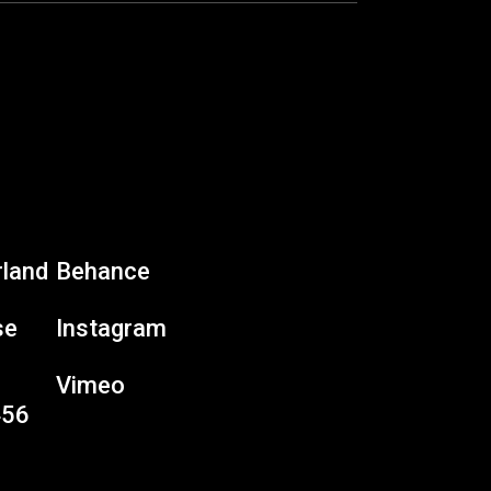
rland
Behance
se
Instagram
Vimeo
456