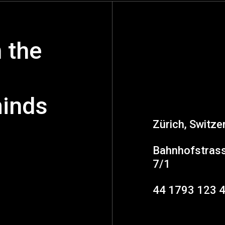
n the
minds
Zürich, Switze
Bahnhofstras
7/1
44 1793 123 